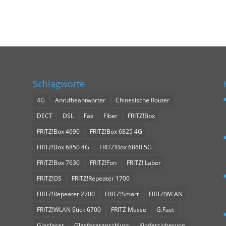
Schlagworte
4G
Anrufbeantworter
Chinesische Router
DECT
DSL
Fax
Fiber
FRITZ!Box
FRITZ!Box 4690
FRITZ!Box 6825 4G
FRITZ!Box 6850 4G
FRITZ!Box 6860 5G
FRITZ!Box 7630
FRITZ!Fon
FRITZ! Labor
FRITZ!OS
FRITZ!Repeater 1700
FRITZ!Repeater 2700
FRITZ!Smart
FRITZ!WLAN
FRITZ!WLAN Stick 6700
FRITZ Messe
G.Fast
Glasfaser
Glasfaseranschluss
Kindersicherung