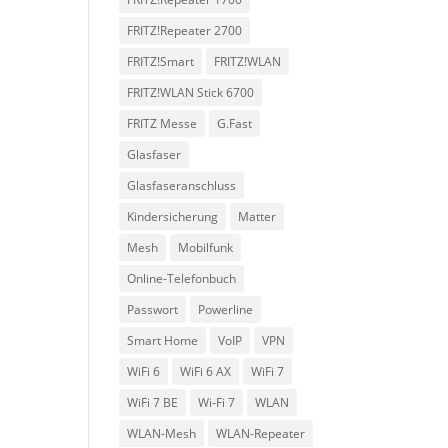
FRITZ!Repeater 2700
FRITZ!Smart
FRITZ!WLAN
FRITZ!WLAN Stick 6700
FRITZ Messe
G.Fast
Glasfaser
Glasfaseranschluss
Kindersicherung
Matter
Mesh
Mobilfunk
Online-Telefonbuch
Passwort
Powerline
Smart Home
VoIP
VPN
WiFi 6
WiFi 6 AX
WiFi 7
WiFi 7 BE
Wi‑Fi 7
WLAN
WLAN-Mesh
WLAN-Repeater