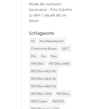
WLAN der nächsten
Generation - Fritz Zubehör
zu
WiFi 7 (WLAN BE) im
Detail
Schlagworte
4G
Anrufbeantworter
Chinesische Router
DECT
DSL
Fax
Fiber
FRITZ!Box
FRITZ!Box 4690
FRITZ!Box 6825 4G
FRITZ!Box 6850 4G
FRITZ!Box 6860 5G
FRITZ!Box 7630
FRITZ!Fon
FRITZ! Labor
FRITZ!OS
FRITZ!Repeater 1700