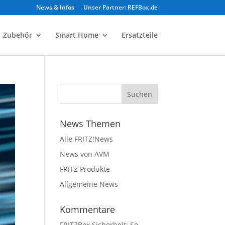
News & Infos
Unser Partner: REFBox.de
Zubehör
Smart Home
Ersatzteile
News Themen
Alle FRITZ!News
News von AVM
FRITZ Produkte
Allgemeine News
Kommentare
FRITZBox Sicherheit: So