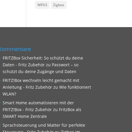
WPA3
Zigbee
Kommentare
FRITZBox Sicherheit: So schützt du deine
Daten - Fritz Zubehör
zu
Passwort – so
schützt du deine Zugänge und Daten
FRITZ!Box wechseln leicht gemacht mit
Anleitung - Fritz Zubehör
zu
Wie funktioniert
WLAN?
Smart Home automatisieren mit der
FRITZ!Box - Fritz Zubehör
zu
FritzBox als
SMART Home Zentrale
Sprachsteuerung und Matter für perfekte
Steuerung - Fritz Zubehör
zu
Zigbee im