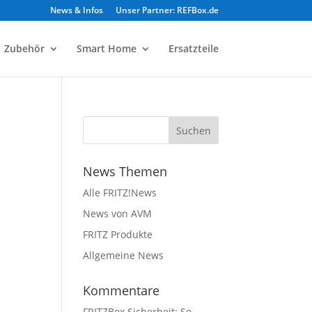
News & Infos
Unser Partner: REFBox.de
Zubehör
Smart Home
Ersatzteile
News Themen
Alle FRITZ!News
News von AVM
FRITZ Produkte
Allgemeine News
Kommentare
FRITZBox Sicherheit: So