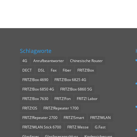
Schlagworte
4G
Anrufbeantworter
Chinesische Router
DECT
DSL
Fax
Fiber
FRITZ!Box
FRITZ!Box 4690
FRITZ!Box 6825 4G
FRITZ!Box 6850 4G
FRITZ!Box 6860 5G
FRITZ!Box 7630
FRITZ!Fon
FRITZ! Labor
FRITZ!OS
FRITZ!Repeater 1700
FRITZ!Repeater 2700
FRITZ!Smart
FRITZ!WLAN
FRITZ!WLAN Stick 6700
FRITZ Messe
G.Fast
Glasfaser
Glasfaseranschluss
Kindersicherung