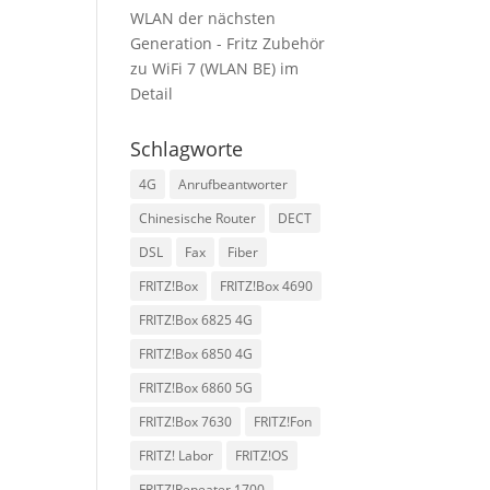
WLAN der nächsten
Generation - Fritz Zubehör
zu
WiFi 7 (WLAN BE) im
Detail
Schlagworte
4G
Anrufbeantworter
Chinesische Router
DECT
DSL
Fax
Fiber
FRITZ!Box
FRITZ!Box 4690
FRITZ!Box 6825 4G
FRITZ!Box 6850 4G
FRITZ!Box 6860 5G
FRITZ!Box 7630
FRITZ!Fon
FRITZ! Labor
FRITZ!OS
FRITZ!Repeater 1700