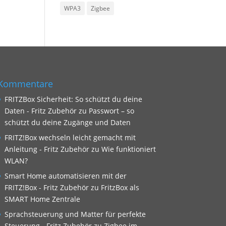
WPA3
Zigbee
Kommentare
FRITZBox Sicherheit: So schützt du deine
Daten - Fritz Zubehör
zu
Passwort – so
schützt du deine Zugänge und Daten
FRITZ!Box wechseln leicht gemacht mit
Anleitung - Fritz Zubehör
zu
Wie funktioniert
WLAN?
Smart Home automatisieren mit der
FRITZ!Box - Fritz Zubehör
zu
FritzBox als
SMART Home Zentrale
Sprachsteuerung und Matter für perfekte
Steuerung - Fritz Zubehör
zu
Zigbee im