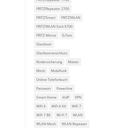
FRITZ!Repeater 2700
FRITZ!Smart
FRITZ!WLAN
FRITZ!WLAN Stick 6700
FRITZ Messe
G.Fast
Glasfaser
Glasfaseranschluss
Kindersicherung
Matter
Mesh
Mobilfunk
Online-Telefonbuch
Passwort
Powerline
Smart Home
VoIP
VPN
WiFi 6
WiFi 6 AX
WiFi 7
WiFi 7 BE
Wi‑Fi 7
WLAN
WLAN-Mesh
WLAN-Repeater